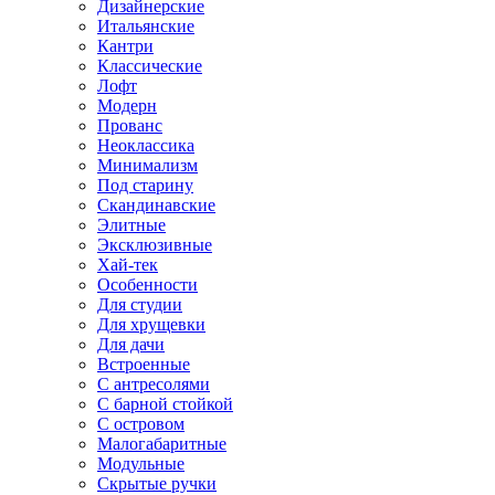
Дизайнерские
Итальянские
Кантри
Классические
Лофт
Модерн
Прованс
Неоклассика
Минимализм
Под старину
Скандинавские
Элитные
Эксклюзивные
Хай-тек
Особенности
Для студии
Для хрущевки
Для дачи
Встроенные
С антресолями
С барной стойкой
С островом
Малогабаритные
Модульные
Скрытые ручки