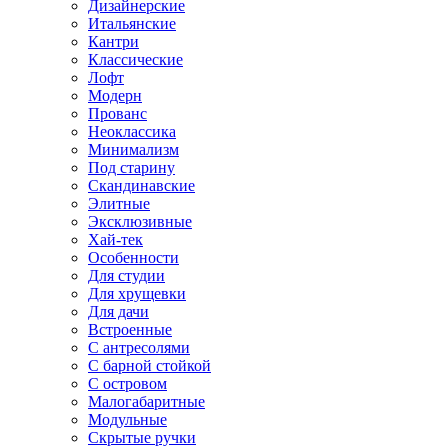
Дизайнерские
Итальянские
Кантри
Классические
Лофт
Модерн
Прованс
Неоклассика
Минимализм
Под старину
Скандинавские
Элитные
Эксклюзивные
Хай-тек
Особенности
Для студии
Для хрущевки
Для дачи
Встроенные
С антресолями
С барной стойкой
С островом
Малогабаритные
Модульные
Скрытые ручки