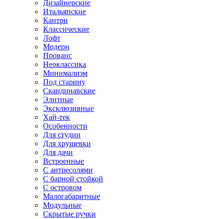
Дизайнерские
Итальянские
Кантри
Классические
Лофт
Модерн
Прованс
Неоклассика
Минимализм
Под старину
Скандинавские
Элитные
Эксклюзивные
Хай-тек
Особенности
Для студии
Для хрущевки
Для дачи
Встроенные
С антресолями
С барной стойкой
С островом
Малогабаритные
Модульные
Скрытые ручки