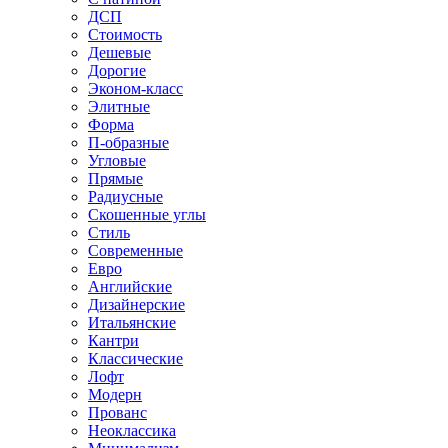
ДСП
Стоимость
Дешевые
Дорогие
Эконом-класс
Элитные
Форма
П-образные
Угловые
Прямые
Радиусные
Скошенные углы
Стиль
Современные
Евро
Английские
Дизайнерские
Итальянские
Кантри
Классические
Лофт
Модерн
Прованс
Неоклассика