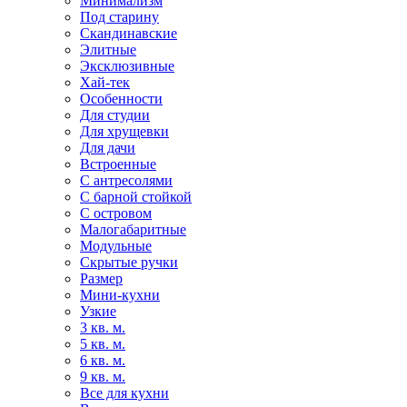
Минимализм
Под старину
Скандинавские
Элитные
Эксклюзивные
Хай-тек
Особенности
Для студии
Для хрущевки
Для дачи
Встроенные
С антресолями
С барной стойкой
С островом
Малогабаритные
Модульные
Скрытые ручки
Размер
Мини-кухни
Узкие
3 кв. м.
5 кв. м.
6 кв. м.
9 кв. м.
Все для кухни