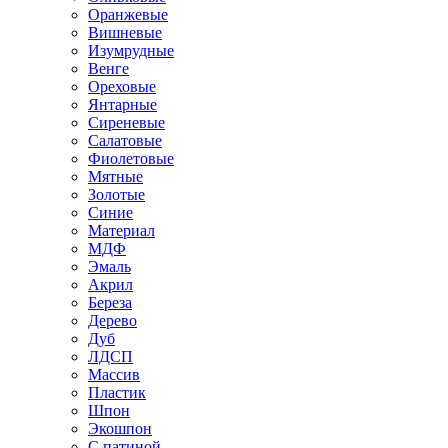
Оранжевые
Вишневые
Изумрудные
Венге
Ореховые
Янтарные
Сиреневые
Салатовые
Фиолетовые
Мятные
Золотые
Синие
Материал
МДФ
Эмаль
Акрил
Береза
Дерево
Дуб
ЛДСП
Массив
Пластик
Шпон
Экошпон
С патиной