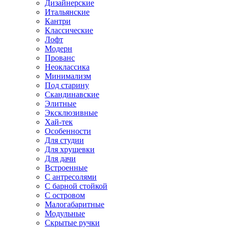
Дизайнерские
Итальянские
Кантри
Классические
Лофт
Модерн
Прованс
Неоклассика
Минимализм
Под старину
Скандинавские
Элитные
Эксклюзивные
Хай-тек
Особенности
Для студии
Для хрущевки
Для дачи
Встроенные
С антресолями
С барной стойкой
С островом
Малогабаритные
Модульные
Скрытые ручки