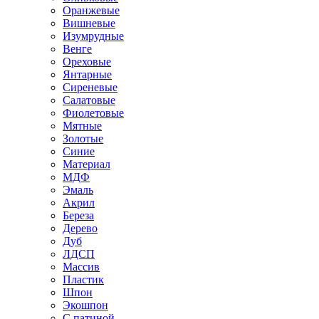
Оранжевые
Вишневые
Изумрудные
Венге
Ореховые
Янтарные
Сиреневые
Салатовые
Фиолетовые
Мятные
Золотые
Синие
Материал
МДФ
Эмаль
Акрил
Береза
Дерево
Дуб
ЛДСП
Массив
Пластик
Шпон
Экошпон
С патиной