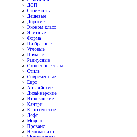
ДСП
Стоимость
Дешевые
Дорогие
Эконом-класс
Элитные
Форма
П-образные
Угловые
Прямые
Радиусные
Скошенные углы
Стиль
Современные
Евро
Английские
Дизайнерские
Итальянские
Кантри
Классические
Лофт
Модерн
Прованс
Неоклассика