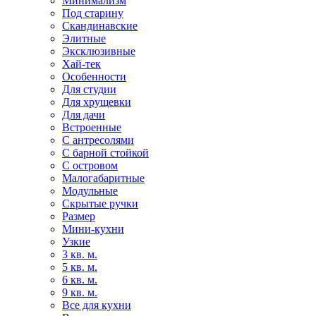
Минимализм
Под старину
Скандинавские
Элитные
Эксклюзивные
Хай-тек
Особенности
Для студии
Для хрущевки
Для дачи
Встроенные
С антресолями
С барной стойкой
С островом
Малогабаритные
Модульные
Скрытые ручки
Размер
Мини-кухни
Узкие
3 кв. м.
5 кв. м.
6 кв. м.
9 кв. м.
Все для кухни