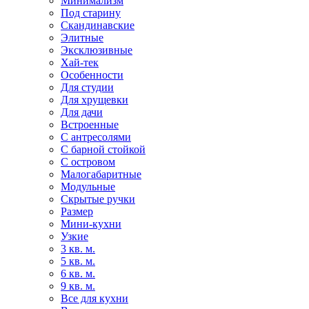
Минимализм
Под старину
Скандинавские
Элитные
Эксклюзивные
Хай-тек
Особенности
Для студии
Для хрущевки
Для дачи
Встроенные
С антресолями
С барной стойкой
С островом
Малогабаритные
Модульные
Скрытые ручки
Размер
Мини-кухни
Узкие
3 кв. м.
5 кв. м.
6 кв. м.
9 кв. м.
Все для кухни