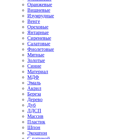
Оранжевые
Вишневые
Изумрудные
Венге
Ореховые
Янтарные
Сиреневые
Салатовые
Фиолетовые
Мятные
Золотые
Синие
Материал
МДФ
Эмаль
Акрил
Береза
Дерево
Дуб
ЛДСП
Массив
Пластик
Шпон
Экошпон
С патиной