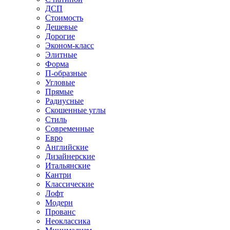
ДСП
Стоимость
Дешевые
Дорогие
Эконом-класс
Элитные
Форма
П-образные
Угловые
Прямые
Радиусные
Скошенные углы
Стиль
Современные
Евро
Английские
Дизайнерские
Итальянские
Кантри
Классические
Лофт
Модерн
Прованс
Неоклассика