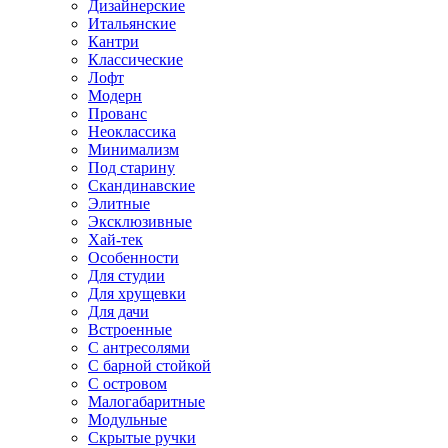
Дизайнерские
Итальянские
Кантри
Классические
Лофт
Модерн
Прованс
Неоклассика
Минимализм
Под старину
Скандинавские
Элитные
Эксклюзивные
Хай-тек
Особенности
Для студии
Для хрущевки
Для дачи
Встроенные
С антресолями
С барной стойкой
С островом
Малогабаритные
Модульные
Скрытые ручки