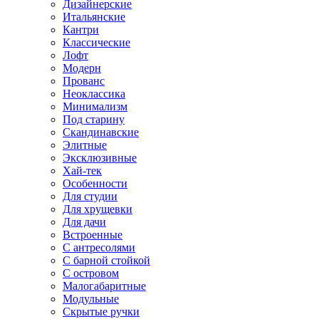
Дизайнерские
Итальянские
Кантри
Классические
Лофт
Модерн
Прованс
Неоклассика
Минимализм
Под старину
Скандинавские
Элитные
Эксклюзивные
Хай-тек
Особенности
Для студии
Для хрущевки
Для дачи
Встроенные
С антресолями
С барной стойкой
С островом
Малогабаритные
Модульные
Скрытые ручки