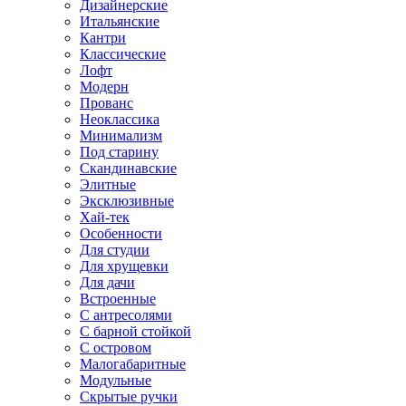
Дизайнерские
Итальянские
Кантри
Классические
Лофт
Модерн
Прованс
Неоклассика
Минимализм
Под старину
Скандинавские
Элитные
Эксклюзивные
Хай-тек
Особенности
Для студии
Для хрущевки
Для дачи
Встроенные
С антресолями
С барной стойкой
С островом
Малогабаритные
Модульные
Скрытые ручки