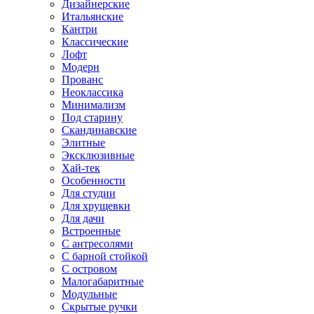
Дизайнерские
Итальянские
Кантри
Классические
Лофт
Модерн
Прованс
Неоклассика
Минимализм
Под старину
Скандинавские
Элитные
Эксклюзивные
Хай-тек
Особенности
Для студии
Для хрущевки
Для дачи
Встроенные
С антресолями
С барной стойкой
С островом
Малогабаритные
Модульные
Скрытые ручки