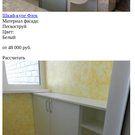
Шкаф-купе Флек
Материал фасада:
Пескоструй
Цвет:
Белый
от 48 000 руб.
Рассчитать