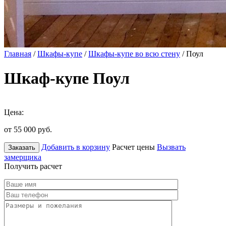
Главная
/
Шкафы-купе
/
Шкафы-купе во всю стену
/ Поул
Шкаф-купе Поул
Цена:
от 55 000
руб.
Добавить в корзину
Расчет цены
Вызвать
Заказать
замерщика
Получить расчет