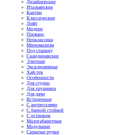
Дизайнерские
Итальянские
Кантри
Классические
Лофт
Модерн
Прованс
Неоклассика
Минимализм
Под старину
Скандинавские
Элитные
Эксклюзивные
Хай-тек
Особенности
Для студии
Для хрущевки
Для дачи
Встроенные
С антресолями
С барной стойкой
С островом
Малогабаритные
Модульные
Скрытые ручки