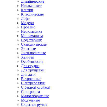
Дизайнерские
Итальянские
Кантри
Классические
Лофт
Модерн
Прованс
Неоклассика
Минимализм
Под старину
Скандинавские
Элитные
Эксклюзивные
Хай-тек
Особенности
Для студии
Для хрущевки
Для дачи
Встроенные
С антресолями
С барной стойкой
С островом
Малогабаритные
Модульные
Скрытые ручки