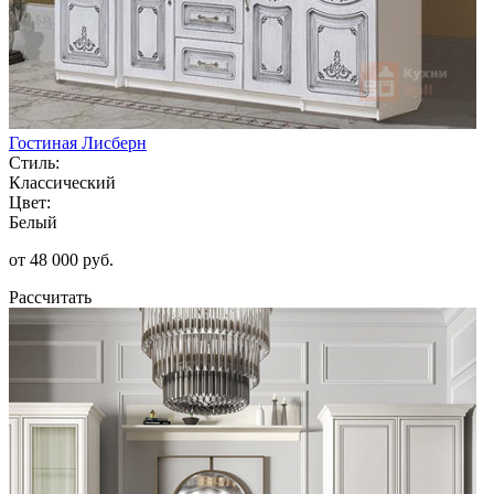
Гостиная Лисберн
Стиль:
Классический
Цвет:
Белый
от 48 000 руб.
Рассчитать