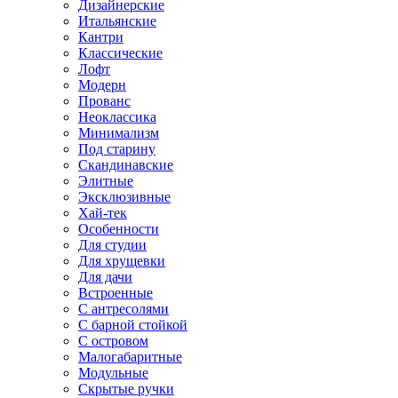
Дизайнерские
Итальянские
Кантри
Классические
Лофт
Модерн
Прованс
Неоклассика
Минимализм
Под старину
Скандинавские
Элитные
Эксклюзивные
Хай-тек
Особенности
Для студии
Для хрущевки
Для дачи
Встроенные
С антресолями
С барной стойкой
С островом
Малогабаритные
Модульные
Скрытые ручки