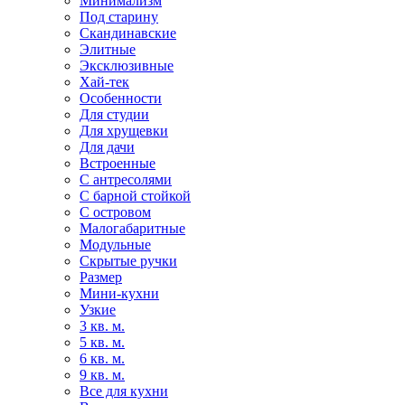
Минимализм
Под старину
Скандинавские
Элитные
Эксклюзивные
Хай-тек
Особенности
Для студии
Для хрущевки
Для дачи
Встроенные
С антресолями
С барной стойкой
С островом
Малогабаритные
Модульные
Скрытые ручки
Размер
Мини-кухни
Узкие
3 кв. м.
5 кв. м.
6 кв. м.
9 кв. м.
Все для кухни