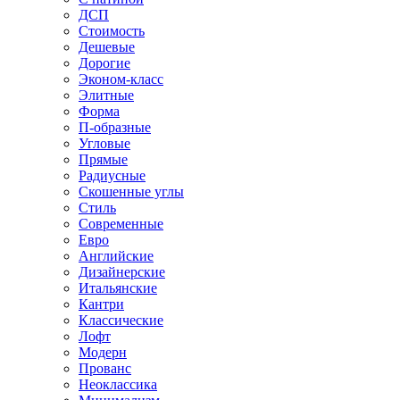
ДСП
Стоимость
Дешевые
Дорогие
Эконом-класс
Элитные
Форма
П-образные
Угловые
Прямые
Радиусные
Скошенные углы
Стиль
Современные
Евро
Английские
Дизайнерские
Итальянские
Кантри
Классические
Лофт
Модерн
Прованс
Неоклассика