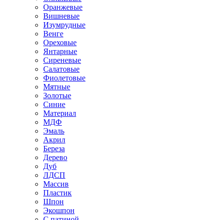
Оранжевые
Вишневые
Изумрудные
Венге
Ореховые
Янтарные
Сиреневые
Салатовые
Фиолетовые
Мятные
Золотые
Синие
Материал
МДФ
Эмаль
Акрил
Береза
Дерево
Дуб
ЛДСП
Массив
Пластик
Шпон
Экошпон
С патиной