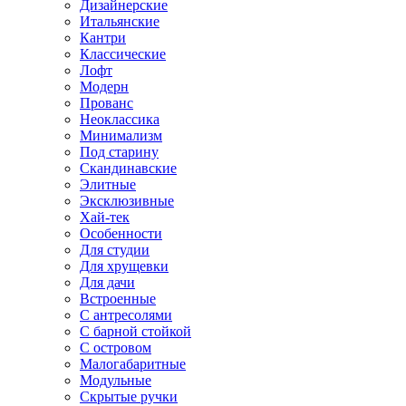
Дизайнерские
Итальянские
Кантри
Классические
Лофт
Модерн
Прованс
Неоклассика
Минимализм
Под старину
Скандинавские
Элитные
Эксклюзивные
Хай-тек
Особенности
Для студии
Для хрущевки
Для дачи
Встроенные
С антресолями
С барной стойкой
С островом
Малогабаритные
Модульные
Скрытые ручки