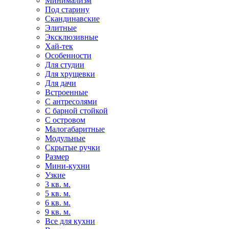
Минимализм
Под старину
Скандинавские
Элитные
Эксклюзивные
Хай-тек
Особенности
Для студии
Для хрущевки
Для дачи
Встроенные
С антресолями
С барной стойкой
С островом
Малогабаритные
Модульные
Скрытые ручки
Размер
Мини-кухни
Узкие
3 кв. м.
5 кв. м.
6 кв. м.
9 кв. м.
Все для кухни