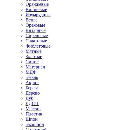
Оранжевые
Вишневые
Изумрудные
Венге
Ореховые
Янтарные
Сиреневые
Салатовые
Фиолетовые
Мятные
Золотые
Синие
Материал
МДФ
Эмаль
Акрил
Береза
Дерево
Дуб
ЛДСП
Массив
Пластик
Шпон
Экошпон
С патиной