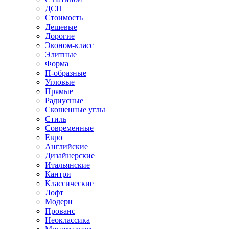
ДСП
Стоимость
Дешевые
Дорогие
Эконом-класс
Элитные
Форма
П-образные
Угловые
Прямые
Радиусные
Скошенные углы
Стиль
Современные
Евро
Английские
Дизайнерские
Итальянские
Кантри
Классические
Лофт
Модерн
Прованс
Неоклассика