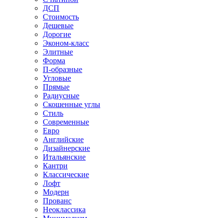
ДСП
Стоимость
Дешевые
Дорогие
Эконом-класс
Элитные
Форма
П-образные
Угловые
Прямые
Радиусные
Скошенные углы
Стиль
Современные
Евро
Английские
Дизайнерские
Итальянские
Кантри
Классические
Лофт
Модерн
Прованс
Неоклассика