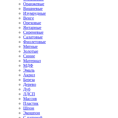
Оранжевые
Вишневые
Изумрудные
Венге
Ореховые
Янтарные
Сиреневые
Салатовые
Фиолетовые
Мятные
Золотые
Синие
Материал
МДФ
Эмаль
Акрил
Береза
Дерево
Дуб
ЛДСП
Массив
Пластик
Шпон
Экошпон
С патиной