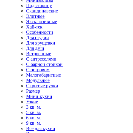
Минимализм
Под старину
Скандинавские
Элитные
Эксклюзивные
Хай-тек
Особенности
Для студии
Для хрущевки
Для дачи
Встроенные
С антресолями
С барной стойкой
С островом
Малогабаритные
Модульные
Скрытые ручки
Размер
Мини-кухни
Узкие
3 кв. м.
5 кв. м.
6 кв. м.
9 кв. м.
Все для кухни