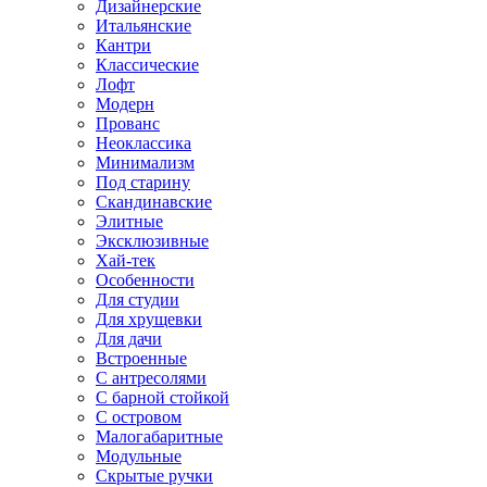
Дизайнерские
Итальянские
Кантри
Классические
Лофт
Модерн
Прованс
Неоклассика
Минимализм
Под старину
Скандинавские
Элитные
Эксклюзивные
Хай-тек
Особенности
Для студии
Для хрущевки
Для дачи
Встроенные
С антресолями
С барной стойкой
С островом
Малогабаритные
Модульные
Скрытые ручки