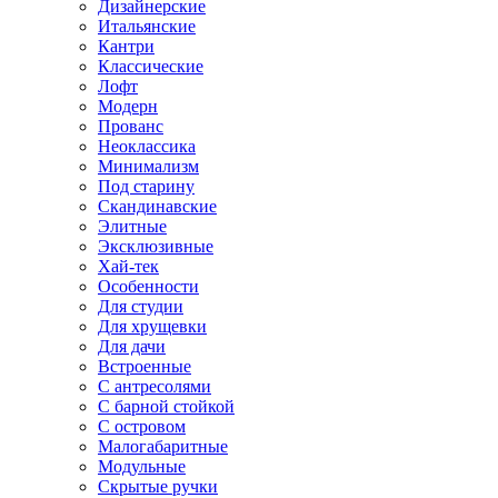
Дизайнерские
Итальянские
Кантри
Классические
Лофт
Модерн
Прованс
Неоклассика
Минимализм
Под старину
Скандинавские
Элитные
Эксклюзивные
Хай-тек
Особенности
Для студии
Для хрущевки
Для дачи
Встроенные
С антресолями
С барной стойкой
С островом
Малогабаритные
Модульные
Скрытые ручки