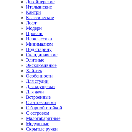
Дизайнерские
Итальянские
Кантри
Классические
Лофт
Модерн
Прованс
Неоклассика
Минимализм
Под старину
Скандинавские
Элитные
Эксклюзивные
Хай-тек
Особенности
Для студии
Для хрущевки
Для дачи
Встроенные
С антресолями
С барной стойкой
С островом
Малогабаритные
Модульные
Скрытые ручки