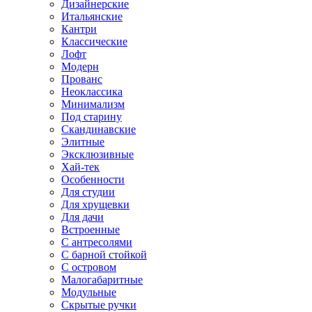
Дизайнерские
Итальянские
Кантри
Классические
Лофт
Модерн
Прованс
Неоклассика
Минимализм
Под старину
Скандинавские
Элитные
Эксклюзивные
Хай-тек
Особенности
Для студии
Для хрущевки
Для дачи
Встроенные
С антресолями
С барной стойкой
С островом
Малогабаритные
Модульные
Скрытые ручки