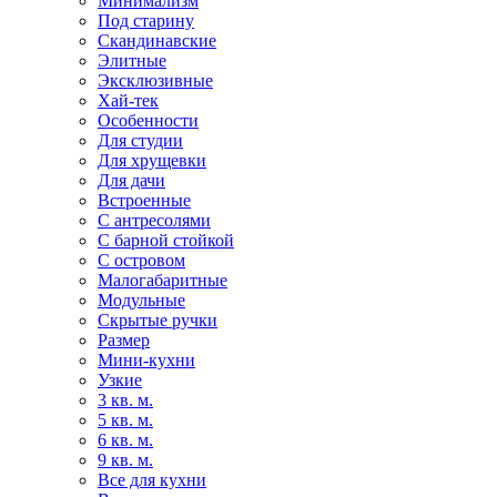
Минимализм
Под старину
Скандинавские
Элитные
Эксклюзивные
Хай-тек
Особенности
Для студии
Для хрущевки
Для дачи
Встроенные
С антресолями
С барной стойкой
С островом
Малогабаритные
Модульные
Скрытые ручки
Размер
Мини-кухни
Узкие
3 кв. м.
5 кв. м.
6 кв. м.
9 кв. м.
Все для кухни