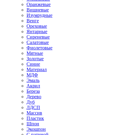
Оранжевые
Вишневые
Изумрудные
Венге
Ореховые
Янтарные
Сиреневые
Салатовые
Фиолетовые
Мятные
Золотые
Синие
Материал
МДФ
Эмаль
Акрил
Береза
Дерево
Дуб
ЛДСП
Массив
Пластик
Шпон
Экошпон
С патиной