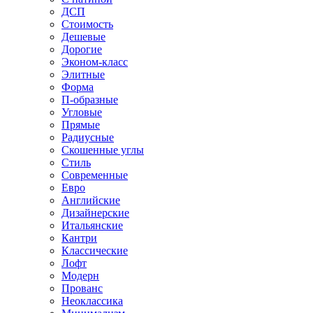
ДСП
Стоимость
Дешевые
Дорогие
Эконом-класс
Элитные
Форма
П-образные
Угловые
Прямые
Радиусные
Скошенные углы
Стиль
Современные
Евро
Английские
Дизайнерские
Итальянские
Кантри
Классические
Лофт
Модерн
Прованс
Неоклассика