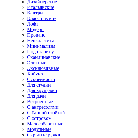
Дизайнерские
Итальянские
Кантри
Классические
Лофт
Модерн
Прованс
Неоклассика
Минимализм
Под старину
Скандинавские
Элитные
Эксклюзивные
Хай-тек
Особенности
Для студии
Для хрущевки
Для дачи
Встроенные
С антресолями
С барной стойкой
С островом
Малогабаритные
Модульные
Скрытые ручки