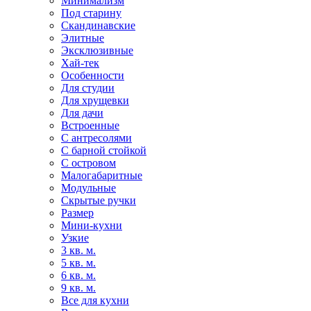
Минимализм
Под старину
Скандинавские
Элитные
Эксклюзивные
Хай-тек
Особенности
Для студии
Для хрущевки
Для дачи
Встроенные
С антресолями
С барной стойкой
С островом
Малогабаритные
Модульные
Скрытые ручки
Размер
Мини-кухни
Узкие
3 кв. м.
5 кв. м.
6 кв. м.
9 кв. м.
Все для кухни