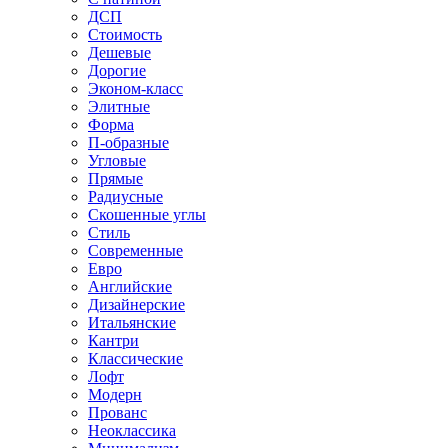
ДСП
Стоимость
Дешевые
Дорогие
Эконом-класс
Элитные
Форма
П-образные
Угловые
Прямые
Радиусные
Скошенные углы
Стиль
Современные
Евро
Английские
Дизайнерские
Итальянские
Кантри
Классические
Лофт
Модерн
Прованс
Неоклассика