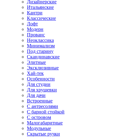
Дизайнерские
Итальянские
Кантри
Классические
Лофт
Модерн
Прованс
Неоклассика
Минимализм
Под старину
Скандинавские
Элитные
Эксклюзивные
Хай-тек
Особенности
Для студии
Для хрущевки
Для дачи
Встроенные
С антресолями
С барной стойкой
С островом
Малогабаритные
Модульные
Скрытые ручки