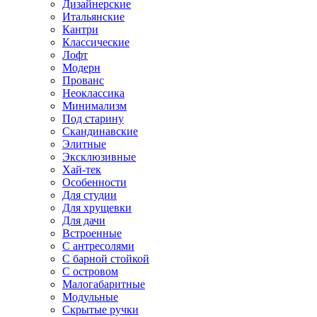
Дизайнерские
Итальянские
Кантри
Классические
Лофт
Модерн
Прованс
Неоклассика
Минимализм
Под старину
Скандинавские
Элитные
Эксклюзивные
Хай-тек
Особенности
Для студии
Для хрущевки
Для дачи
Встроенные
С антресолями
С барной стойкой
С островом
Малогабаритные
Модульные
Скрытые ручки