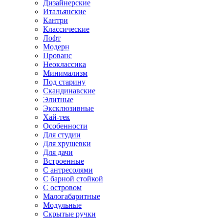
Дизайнерские
Итальянские
Кантри
Классические
Лофт
Модерн
Прованс
Неоклассика
Минимализм
Под старину
Скандинавские
Элитные
Эксклюзивные
Хай-тек
Особенности
Для студии
Для хрущевки
Для дачи
Встроенные
С антресолями
С барной стойкой
С островом
Малогабаритные
Модульные
Скрытые ручки