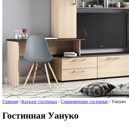
Главная
/
Каталог гостиных
/
Современные гостиные
/ Уануко
Гостинная Уануко