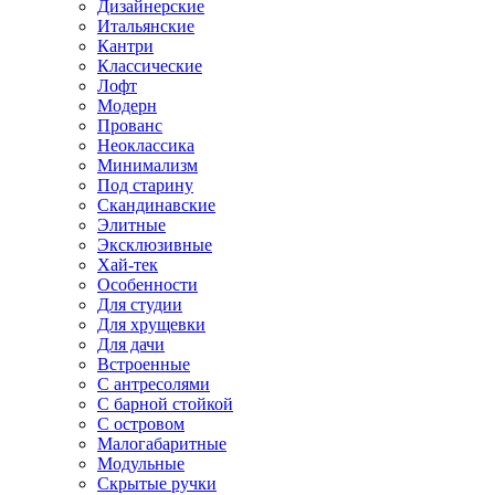
Дизайнерские
Итальянские
Кантри
Классические
Лофт
Модерн
Прованс
Неоклассика
Минимализм
Под старину
Скандинавские
Элитные
Эксклюзивные
Хай-тек
Особенности
Для студии
Для хрущевки
Для дачи
Встроенные
С антресолями
С барной стойкой
С островом
Малогабаритные
Модульные
Скрытые ручки