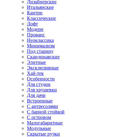
Дизайнерские
Итальянские
Кантри
Классические
Лофт
Модерн
Прованс
Неоклассика
Минимализм
Под старину
Скандинавские
Элитные
Эксклюзивные
Хай-тек
Особенности
Для студии
Для хрущевки
Для дачи
Встроенные
С антресолями
С барной стойкой
С островом
Малогабаритные
Модульные
Скрытые ручки