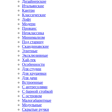
Дизайнерские
Итальянские
Кантри
Классические
Лофт
Модерн
Прованс
Неоклассика
Минимализм
Под старину
Скандинавские
Элитные
Эксклюзивные
Хай-тек
Особенности
Для студии
Для хрущевки
Для дачи
Встроенные
С антресолями
С барной стойкой
С островом
Малогабаритные
Модульные
Скрытые ручки