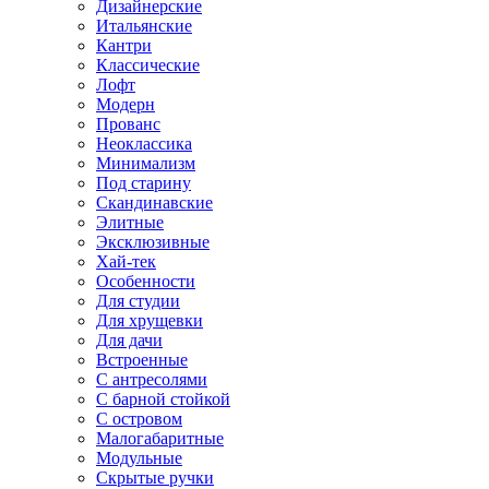
Дизайнерские
Итальянские
Кантри
Классические
Лофт
Модерн
Прованс
Неоклассика
Минимализм
Под старину
Скандинавские
Элитные
Эксклюзивные
Хай-тек
Особенности
Для студии
Для хрущевки
Для дачи
Встроенные
С антресолями
С барной стойкой
С островом
Малогабаритные
Модульные
Скрытые ручки