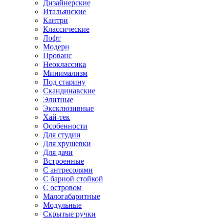
Дизайнерские
Итальянские
Кантри
Классические
Лофт
Модерн
Прованс
Неоклассика
Минимализм
Под старину
Скандинавские
Элитные
Эксклюзивные
Хай-тек
Особенности
Для студии
Для хрущевки
Для дачи
Встроенные
С антресолями
С барной стойкой
С островом
Малогабаритные
Модульные
Скрытые ручки