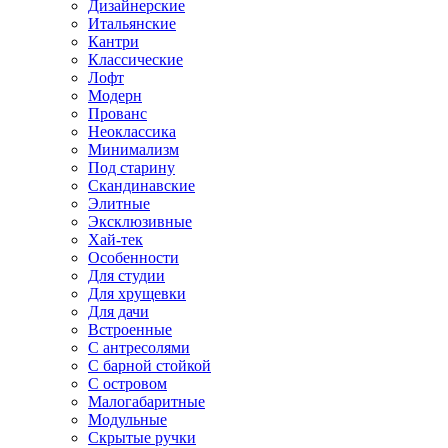
Дизайнерские
Итальянские
Кантри
Классические
Лофт
Модерн
Прованс
Неоклассика
Минимализм
Под старину
Скандинавские
Элитные
Эксклюзивные
Хай-тек
Особенности
Для студии
Для хрущевки
Для дачи
Встроенные
С антресолями
С барной стойкой
С островом
Малогабаритные
Модульные
Скрытые ручки