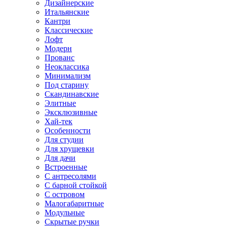
Дизайнерские
Итальянские
Кантри
Классические
Лофт
Модерн
Прованс
Неоклассика
Минимализм
Под старину
Скандинавские
Элитные
Эксклюзивные
Хай-тек
Особенности
Для студии
Для хрущевки
Для дачи
Встроенные
С антресолями
С барной стойкой
С островом
Малогабаритные
Модульные
Скрытые ручки