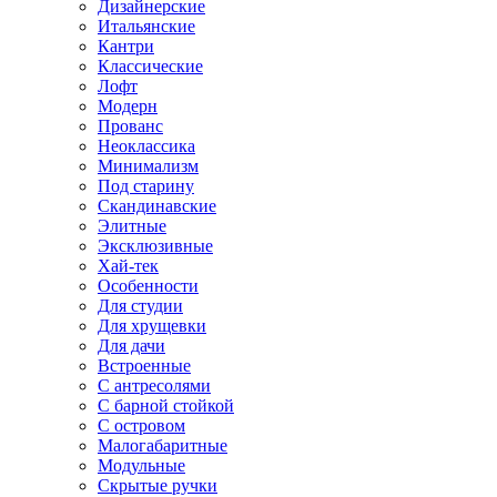
Дизайнерские
Итальянские
Кантри
Классические
Лофт
Модерн
Прованс
Неоклассика
Минимализм
Под старину
Скандинавские
Элитные
Эксклюзивные
Хай-тек
Особенности
Для студии
Для хрущевки
Для дачи
Встроенные
С антресолями
С барной стойкой
С островом
Малогабаритные
Модульные
Скрытые ручки