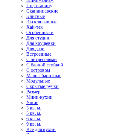
Минимализм
Под старину
Скандинавские
Элитные
Эксклюзивные
Хай-тек
Особенности
Для студии
Для хрущевки
Для дачи
Встроенные
С антресолями
С барной стойкой
С островом
Малогабаритные
Модульные
Скрытые ручки
Размер
Мини-кухни
Узкие
3 кв. м.
5 кв. м.
6 кв. м.
9 кв. м.
Все для кухни