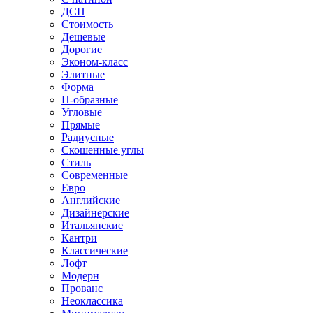
ДСП
Стоимость
Дешевые
Дорогие
Эконом-класс
Элитные
Форма
П-образные
Угловые
Прямые
Радиусные
Скошенные углы
Стиль
Современные
Евро
Английские
Дизайнерские
Итальянские
Кантри
Классические
Лофт
Модерн
Прованс
Неоклассика