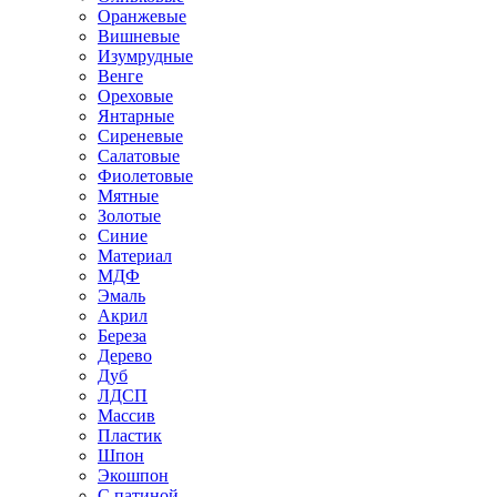
Оранжевые
Вишневые
Изумрудные
Венге
Ореховые
Янтарные
Сиреневые
Салатовые
Фиолетовые
Мятные
Золотые
Синие
Материал
МДФ
Эмаль
Акрил
Береза
Дерево
Дуб
ЛДСП
Массив
Пластик
Шпон
Экошпон
С патиной