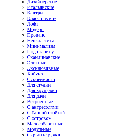
Дизайнерские
Итальянские
Кантри
Классические
Лофт
Модерн
Прованс
Неоклассика
Минимализм
Под старину
Скандинавские
Элитные
Эксклюзивные
Хай-тек
Особенности
Для студии
Для хрущевки
Для дачи
Встроенные
С антресолями
С барной стойкой
С островом
Малогабаритные
Модульные
Скрытые ручки