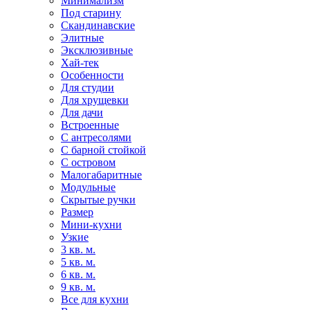
Минимализм
Под старину
Скандинавские
Элитные
Эксклюзивные
Хай-тек
Особенности
Для студии
Для хрущевки
Для дачи
Встроенные
С антресолями
С барной стойкой
С островом
Малогабаритные
Модульные
Скрытые ручки
Размер
Мини-кухни
Узкие
3 кв. м.
5 кв. м.
6 кв. м.
9 кв. м.
Все для кухни