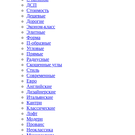
ДСП
Стоимость
Дешевые
Дорогие
Эконом-класс
Элитные
Форма
П-образные
Угловые
Прямые
Радиусные
Скошенные углы
Стиль
Современные
Евро
Английские
Дизайнерские
Итальянские
Кантри
Классические
Лофт
Модерн
Прованс
Неоклассика