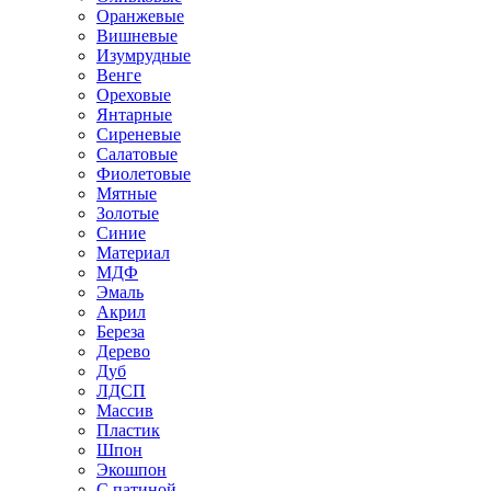
Оранжевые
Вишневые
Изумрудные
Венге
Ореховые
Янтарные
Сиреневые
Салатовые
Фиолетовые
Мятные
Золотые
Синие
Материал
МДФ
Эмаль
Акрил
Береза
Дерево
Дуб
ЛДСП
Массив
Пластик
Шпон
Экошпон
С патиной