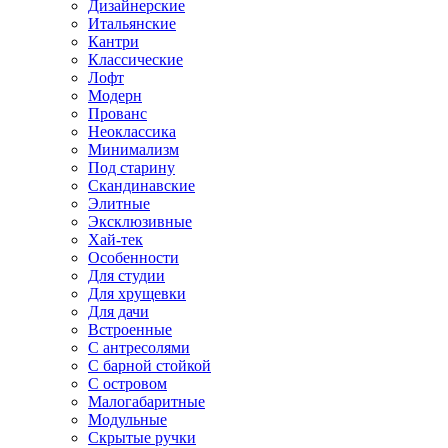
Дизайнерские
Итальянские
Кантри
Классические
Лофт
Модерн
Прованс
Неоклассика
Минимализм
Под старину
Скандинавские
Элитные
Эксклюзивные
Хай-тек
Особенности
Для студии
Для хрущевки
Для дачи
Встроенные
С антресолями
С барной стойкой
С островом
Малогабаритные
Модульные
Скрытые ручки