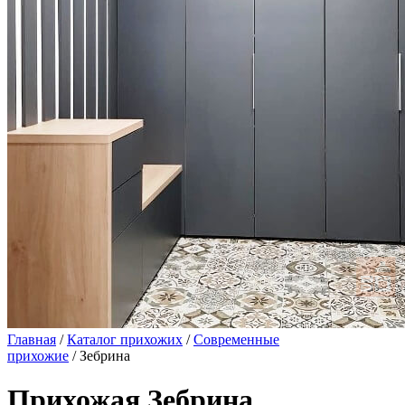
Главная
/
Каталог прихожих
/
Современные
прихожие
/ Зебрина
Прихожая Зебрина