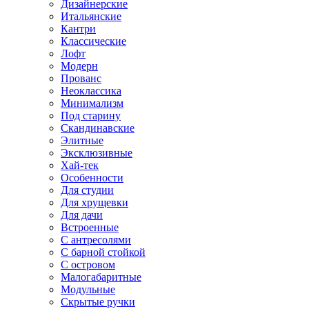
Дизайнерские
Итальянские
Кантри
Классические
Лофт
Модерн
Прованс
Неоклассика
Минимализм
Под старину
Скандинавские
Элитные
Эксклюзивные
Хай-тек
Особенности
Для студии
Для хрущевки
Для дачи
Встроенные
С антресолями
С барной стойкой
С островом
Малогабаритные
Модульные
Скрытые ручки