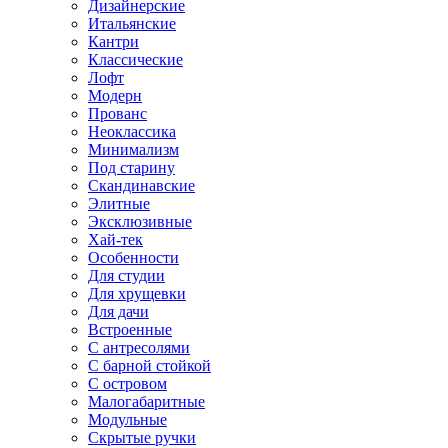
Дизайнерские
Итальянские
Кантри
Классические
Лофт
Модерн
Прованс
Неоклассика
Минимализм
Под старину
Скандинавские
Элитные
Эксклюзивные
Хай-тек
Особенности
Для студии
Для хрущевки
Для дачи
Встроенные
С антресолями
С барной стойкой
С островом
Малогабаритные
Модульные
Скрытые ручки