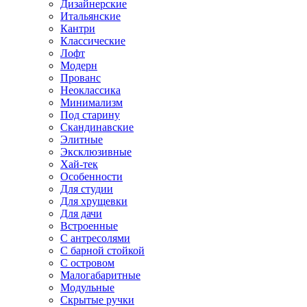
Дизайнерские
Итальянские
Кантри
Классические
Лофт
Модерн
Прованс
Неоклассика
Минимализм
Под старину
Скандинавские
Элитные
Эксклюзивные
Хай-тек
Особенности
Для студии
Для хрущевки
Для дачи
Встроенные
С антресолями
С барной стойкой
С островом
Малогабаритные
Модульные
Скрытые ручки