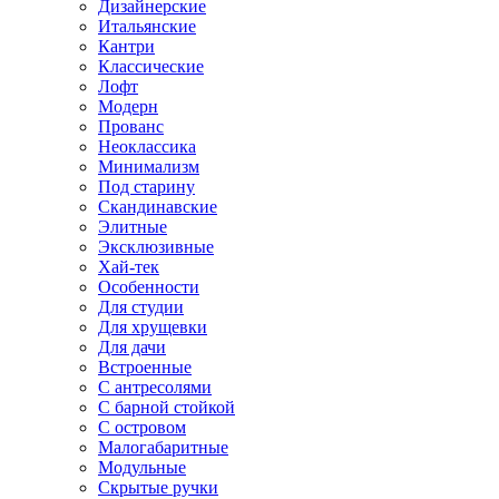
Дизайнерские
Итальянские
Кантри
Классические
Лофт
Модерн
Прованс
Неоклассика
Минимализм
Под старину
Скандинавские
Элитные
Эксклюзивные
Хай-тек
Особенности
Для студии
Для хрущевки
Для дачи
Встроенные
С антресолями
С барной стойкой
С островом
Малогабаритные
Модульные
Скрытые ручки