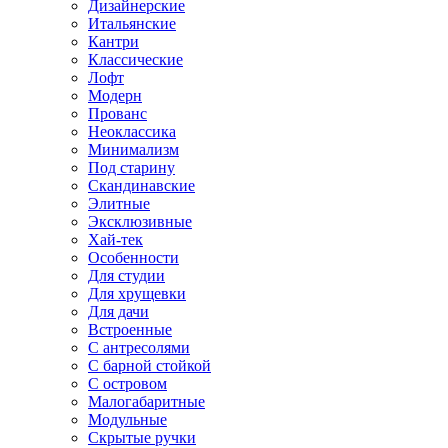
Дизайнерские
Итальянские
Кантри
Классические
Лофт
Модерн
Прованс
Неоклассика
Минимализм
Под старину
Скандинавские
Элитные
Эксклюзивные
Хай-тек
Особенности
Для студии
Для хрущевки
Для дачи
Встроенные
С антресолями
С барной стойкой
С островом
Малогабаритные
Модульные
Скрытые ручки