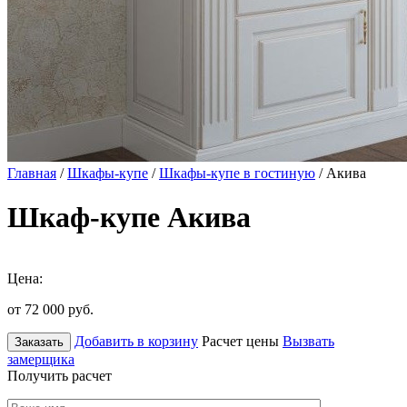
Главная
/
Шкафы-купе
/
Шкафы-купе в гостиную
/ Акива
Шкаф-купе Акива
Цена:
от 72 000
руб.
Добавить в корзину
Расчет цены
Вызвать
Заказать
замерщика
Получить расчет