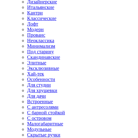
Дизайнерские
Итальянские
Кантри
Классические
Лофт
Модерн
Прованс
Неоклассика
Минимализм
Под старину
Скандинавские
Элитные
Эксклюзивные
Хай-тек
Особенности
Для студии
Для хрущевки
Для дачи
Встроенные
С антресолями
С барной стойкой
С островом
Малогабаритные
Модульные
Скрытые ручки