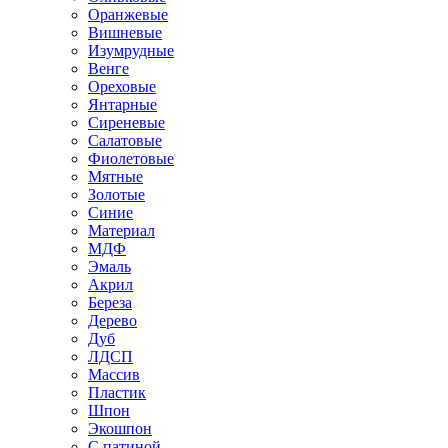
Оранжевые
Вишневые
Изумрудные
Венге
Ореховые
Янтарные
Сиреневые
Салатовые
Фиолетовые
Мятные
Золотые
Синие
Материал
МДФ
Эмаль
Акрил
Береза
Дерево
Дуб
ЛДСП
Массив
Пластик
Шпон
Экошпон
С патиной