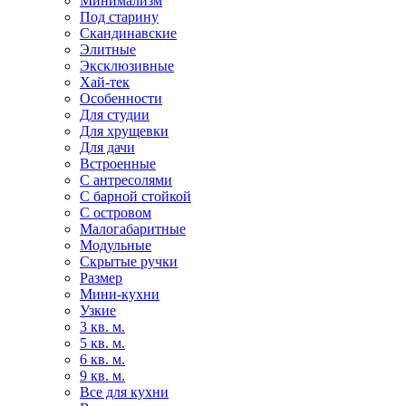
Минимализм
Под старину
Скандинавские
Элитные
Эксклюзивные
Хай-тек
Особенности
Для студии
Для хрущевки
Для дачи
Встроенные
С антресолями
С барной стойкой
С островом
Малогабаритные
Модульные
Скрытые ручки
Размер
Мини-кухни
Узкие
3 кв. м.
5 кв. м.
6 кв. м.
9 кв. м.
Все для кухни