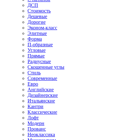
ДСП
Стоимость
Дешевые
Дорогие
Эконом-класс
Элитные
Форма
П-образные
Угловые
Прямые
Радиусные
Скошенные углы
Стиль
Современные
Евро
Английские
Дизайнерские
Итальянские
Кантри
Классические
Лофт
Модерн
Прованс
Неоклассика