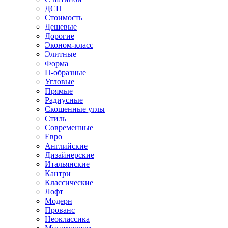
ДСП
Стоимость
Дешевые
Дорогие
Эконом-класс
Элитные
Форма
П-образные
Угловые
Прямые
Радиусные
Скошенные углы
Стиль
Современные
Евро
Английские
Дизайнерские
Итальянские
Кантри
Классические
Лофт
Модерн
Прованс
Неоклассика