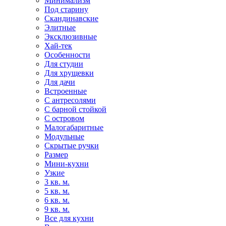
Минимализм
Под старину
Скандинавские
Элитные
Эксклюзивные
Хай-тек
Особенности
Для студии
Для хрущевки
Для дачи
Встроенные
С антресолями
С барной стойкой
С островом
Малогабаритные
Модульные
Скрытые ручки
Размер
Мини-кухни
Узкие
3 кв. м.
5 кв. м.
6 кв. м.
9 кв. м.
Все для кухни