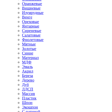
Оранжевые
Вишневые
Изумрудные
Венге
Ореховые
Янтарные
Сиреневые
Салатовые
Фиолетовые
Мятные
Золотые
Синие
Материал
МДФ
Эмаль
Акрил
Береза
Дерево
Дуб
ЛДСП
Массив
Пластик
Шпон
Экошпон
С патиной