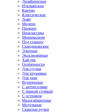
Дизайнерские
Итальянские
Кантри
Классические
Лофт
Модерн
Прованс
Неоклассика
Минимализм
Под старину
Скандинавские
Элитные
Эксклюзивные
Хай-тек
Особенности
Для студии
Для хрущевки
Для дачи
Встроенные
С антресолями
С барной стойкой
С островом
Малогабаритные
Модульные
Скрытые ручки