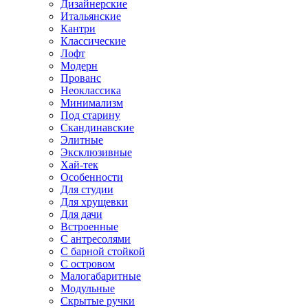
Дизайнерские
Итальянские
Кантри
Классические
Лофт
Модерн
Прованс
Неоклассика
Минимализм
Под старину
Скандинавские
Элитные
Эксклюзивные
Хай-тек
Особенности
Для студии
Для хрущевки
Для дачи
Встроенные
С антресолями
С барной стойкой
С островом
Малогабаритные
Модульные
Скрытые ручки